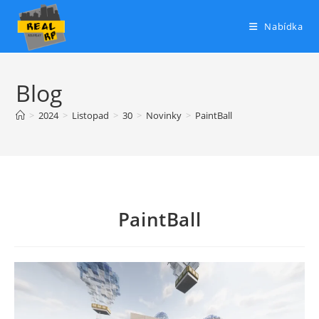
Přejít
k
Nabídka
obsahu
Blog
>
2024
>
Listopad
>
30
>
Novinky
>
PaintBall
PaintBall