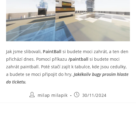
Jak jsme slibovali,
PaintBall
si budete moci zahrát, a ten den
přichází dnes. Pomocí příkazu
/paintball
si budete moci
zahrát paintball. Poté stačí zajít k tabulce, kde jsou cedulky,
a budete se moci připojit do hry.
Jakékoliv bugy prosím hlaste
do ticketu.
Autor
Příspěvek
milap milapik
30/11/2024
příspěvku
byl
publikován