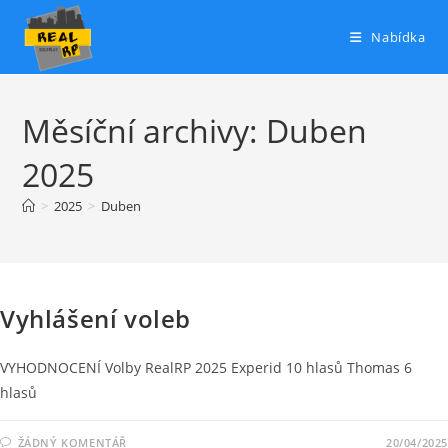
Přejít
k
Nabídka
obsahu
Měsíční archivy: Duben
2025
>
2025
>
Duben
NOVINKY
Vyhlášení voleb
VYHODNOCENÍ Volby RealRP 2025 Experid 10 hlasů Thomas 6
hlasů
ŽÁDNÝ KOMENTÁŘ
20/04/2025