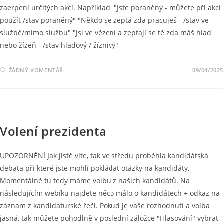
zaerpení určitých akcí. Například: "Jste poraněný - můžete při akci
použít /stav poraněný" "Někdo se zeptá zda pracuješ - /stav ve
službě/mimo službu" "Jsi ve vězení a zeptají se tě zda máš hlad
nebo žízeň - /stav hladový / žíznivý"
ŽÁDNÝ KOMENTÁŘ
09/04/2025
NOVINKY
Volení prezidenta
UPOZORNĚNÍ Jak jistě víte, tak ve středu proběhla kandidátská
debata při které jste mohli pokládat otázky na kandidáty.
Momentálně tu tedy máme volbu z našich kandidátů. Na
následujícím webíku najdete něco málo o kandidátech + odkaz na
záznam z kandidaturské řeči. Pokud je vaše rozhodnutí a volba
jasná, tak můžete pohodlně v poslední záložce "Hlasování" vybrat