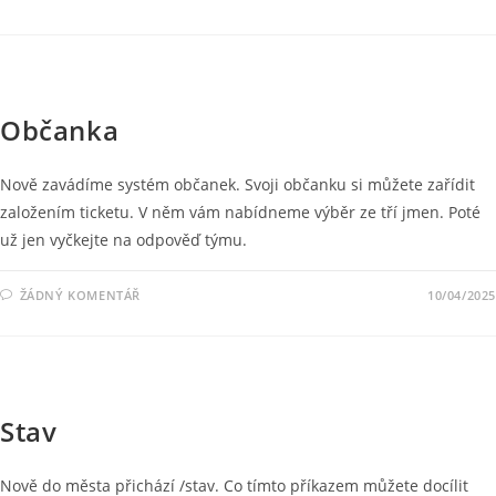
NOVINKY
Občanka
Nově zavádíme systém občanek. Svoji občanku si můžete zařídit
založením ticketu. V něm vám nabídneme výběr ze tří jmen. Poté
už jen vyčkejte na odpověď týmu.
ŽÁDNÝ KOMENTÁŘ
10/04/2025
NOVINKY
Stav
Nově do města přichází /stav. Co tímto příkazem můžete docílit