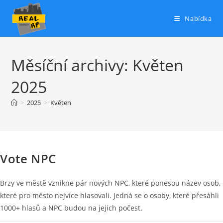
Přejít
k
Nabídka
obsahu
Měsíční archivy: Květen
2025
>
2025
>
Květen
NOVINKY
Vote NPC
Brzy ve městě vznikne pár nových NPC, které ponesou název osob,
které pro město nejvíce hlasovali. Jedná se o osoby, které přesáhli
1000+ hlasů a NPC budou na jejich počest.